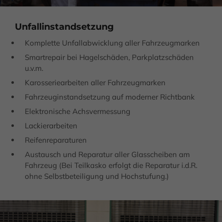
Unfall­instand­setzung
Komplette Unfall­ab­wicklung aller Fahr­zeug­marken
Smart­repair bei Hagel­schäden, Park­platz­schäden
u.v.m.
Karosserie­arbeiten aller Fahr­zeug­marken
Fahrzeug­instand­setzung auf moderner Richt­bank
Elektronische Achs­ver­messung
Lackier­arbeiten
Reifen­reparaturen
Austausch und Reparatur aller Glas­scheiben am
Fahr­zeug (Bei Teil­kasko erfolgt die Reparatur i.d.R.
ohne Selbst­be­teiligung und Hoch­stufung.)