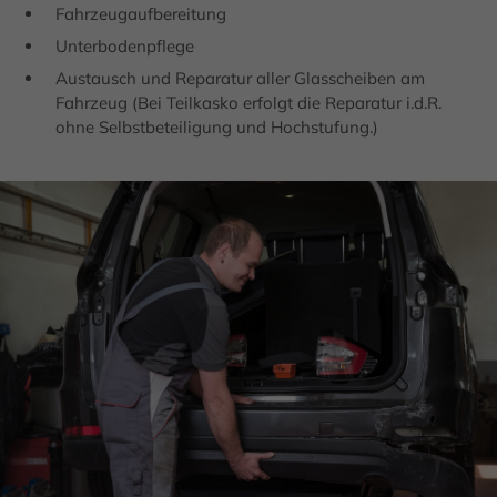
Drop us a line
Fahrzeug­auf­bereitung
info@yourdomain.com
Unterboden­pflege
Austausch und Reparatur aller Glas­scheiben am
About us
Fahr­zeug (Bei Teil­kasko erfolgt die Reparatur i.d.R.
ohne Selbst­be­teiligung und Hoch­stufung.)
Lorem ipsum dolor sit amet, consectetuer
adipiscing elit.
Aenean commodo ligula eget dolor. Aenean massa.
Cum sociis natoque penatibus et magnis dis
parturient montes, nascetur ridiculus mus. Donec
quam felis, ultricies nec.