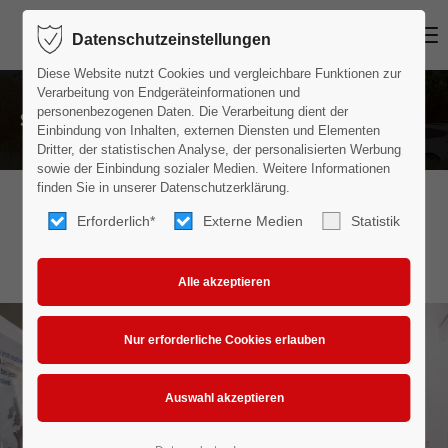
MENU
Datenschutzeinstellungen
Login
Diese Website nutzt Cookies und vergleichbare Funktionen zur
Benutzername
Verarbeitung von Endgeräteinformationen und
personenbezogenen Daten. Die Verarbeitung dient der
SERVICE
Einbindung von Inhalten, externen Diensten und Elementen
Dritter, der statistischen Analyse, der personalisierten Werbung
sowie der Einbindung sozialer Medien. Weitere Informationen
Passwort
finden Sie in unserer Datenschutzerklärung.
Erforderlich*
Externe Medien
Statistik
SERVICELEISTUNGEN
Anmelden
Register
|
Lost your password?
Support
Lorem ipsum dolor sit amet: