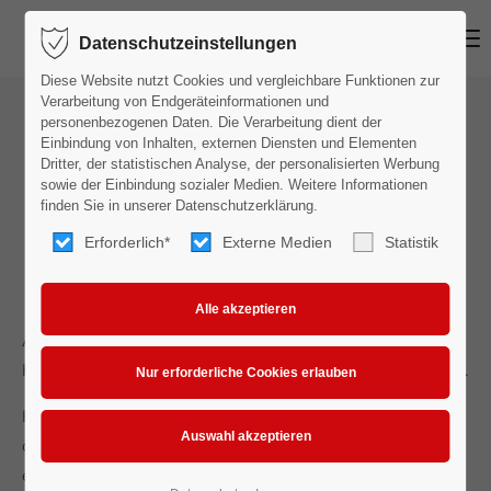
MENU
Datenschutzeinstellungen
Login
Diese Website nutzt Cookies und vergleichbare Funktionen zur
Benutzername
Verarbeitung von Endgeräteinformationen und
personenbezogenen Daten. Die Verarbeitung dient der
AUSBILDUNGSSTELLE ALS
Einbindung von Inhalten, externen Diensten und Elementen
Dritter, der statistischen Analyse, der personalisierten Werbung
KAUFFRAU/-MANN FÜR
sowie der Einbindung sozialer Medien. Weitere Informationen
Passwort
finden Sie in unserer Datenschutzerklärung.
BÜROMANAGEMENT (W/M/D)
Erforderlich*
Externe Medien
Statistik
Anmelden
Ab 01.08.2024 haben wir eine Ausbildungsstelle als
Register
|
Lost your password?
Kauffrau/-mann für Büromanagement (w/m/d) zu besetzen.
Support
Kaufleute für Büromanagement bearbeiten und
organisieren bürowirtschaftliche Aufgaben. Außerdem
Lorem ipsum dolor sit amet:
erledigen sie kaufmännische Tätigkeiten in Bereichen wie