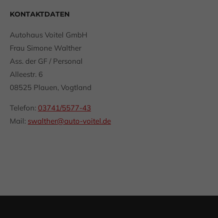
Drop us a line
KONTAKTDATEN
info@yourdomain.com
Autohaus Voitel GmbH
About us
Frau Simone Walther
Lorem ipsum dolor sit amet, consectetuer
Ass. der GF / Personal
adipiscing elit.
Alleestr. 6
08525 Plauen, Vogtland
Aenean commodo ligula eget dolor. Aenean massa.
Cum sociis natoque penatibus et magnis dis
Telefon:
03741/5577-43
parturient montes, nascetur ridiculus mus. Donec
Mail:
swalther@auto-voitel.de
quam felis, ultricies nec.